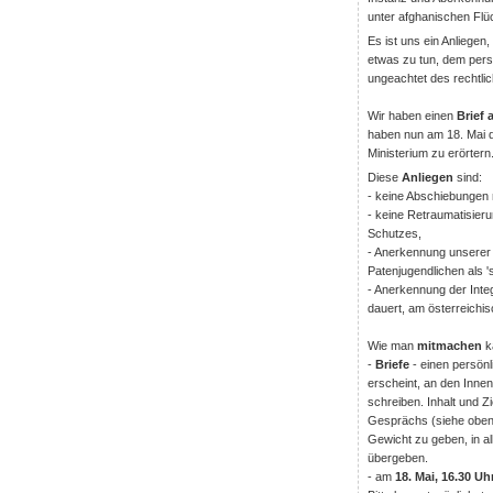
unter afghanischen Flüc
Es ist uns ein Anliegen
etwas zu tun, dem pers
ungeachtet des rechtli
Wir haben einen
Brief 
haben nun am 18. Mai d
Ministerium zu erörtern
Diese
Anliegen
sind:
- keine Abschiebungen 
- keine Retraumatisier
Schutzes,
- Anerkennung unserer 
Patenjugendlichen als '
- Anerkennung der Inte
dauert, am österreichi
Wie man
mitmachen
k
-
Briefe
- einen persönl
erscheint, an den Inne
schreiben. Inhalt und Z
Gesprächs (siehe oben)
Gewicht zu geben, in al
übergeben.
- am
18. Mai, 16.30 Uh