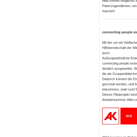
Bitte kommt möglichst z
PatenJugendlichen, um 
machen!
connecting people e
Mit der um ein Vielfach
Hilfsbereitschaft der W
auch.
Außergewöhnliche Entw
connecting people exte
deutlich ausgeweitet. W
die als GruppenleiterIn
Dadurch können bis End
geschult werden, und bi
bekommen, statt rund 50
Dieses Pilotprojekt wi
Arbeiterkammer Wien e