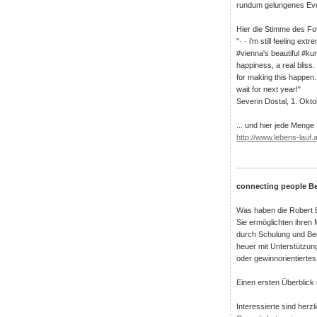
rundum gelungenes Eve
Hier die Stimme des Fo
"· · i'm still feeling e
#vienna's beautiful #k
happiness, a real bliss.
for making this happen.
wait for next year!"
Severin Dostal, 1. Okt
... und hier jede Meng
http://www.lebens-lauf.at
connecting people Be
Was haben die Robert 
Sie ermöglichten ihren 
durch Schulung und Beg
heuer mit Unterstützun
oder gewinnorientiertes
Einen ersten Überblick
Interessierte sind herz