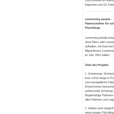
2016 konnten im Rahme
begonnen und 111 Paten
connecting people -
Patenschaften für un
Flüchtlinge
connecting people bringt
ohne Eltern oder sonst
aufhalten, mit österre
MigrantInnen zusammen
im Jahr 2001 initiiert.
Ziele des Projekts
1. Gewinnung, Schulun
bzw. schon lange in Ös
und unentgeltliche Pate
Erwachsenen besuchen 
umfassende Schulung un
Regelmäßige PatInnen-
allen PatInnen und Juge
2. Aufbau einer länger
einem jungen Flüchtling