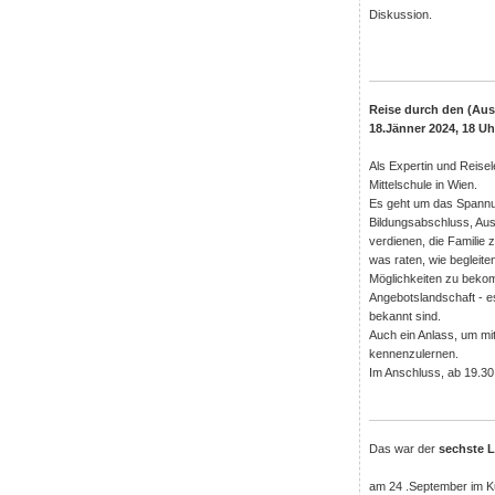
Diskussion.
Reise durch den (Au
18.Jänner 2024, 18 Uh
Als Expertin und Reisele
Mittelschule in Wien.
Es geht um das Spannun
Bildungsabschluss, Ausb
verdienen, die Familie
was raten, wie begleite
Möglichkeiten zu bekom
Angebotslandschaft - es 
bekannt sind.
Auch ein Anlass, um m
kennenzulernen.
Im Anschluss, ab 19.30
Das war der
sechste L
am 24 .September im K