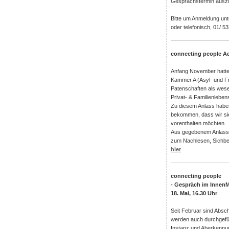
Gesprächstermin aus
Bitte um Anmeldung un
oder telefonisch, 01/ 53
connecting people A
Anfang November hatten 
Kammer A (Asyl- und F
Patenschaften als wese
Privat- & Familienlebe
Zu diesem Anlass haben
bekommen, dass wir sie
vorenthalten möchten.
Aus gegebenem Anlass 
zum Nachlesen, Sichbe
hier
connecting people
- Gespräch im InnenM
18. Mai, 16.30 Uhr
Seit Februar sind Absc
werden auch durchgefüh
Instanz und Aberkennu