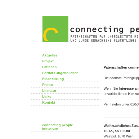
Aktuelles
Projekt
PatInnen
Patenschaften connec
Porträts Jugendlicher
Die nächste Patengrup
Finanzierung
Presse
Wenn Sie
Interesse an
Literatur
unverbindliches
Kennen
Links
Kontakt
Per Telefon unter 01/53
connecting people
Weihnachtliches Z
Initiativen
16.12., ab 19 Uhr
Westpol, 1070 Wien