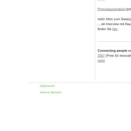
Presseaussendung
[pd
mehr Infos zum Staatsp
... ein Interview mit Kl
finden Sie
hier
.
Connecting people
wu
2007
(Preis für innovat
mehr
Impressum
Interner Bereich