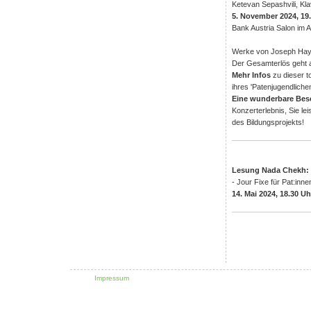
Ketevan Sepashvili, Kla
5. November 2024, 19
Bank Austria Salon im 
Werke von Joseph Hay
Der Gesamterlös geht an
Mehr Infos
zu dieser to
ihres 'Patenjugendliche
Eine wunderbare Bes
Konzerterlebnis, Sie le
des Bildungsprojekts!
Lesung Nada Chekh: 
- Jour Fixe für Pat:inne
14. Mai 2024, 18.30 Uh
Impressum