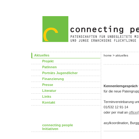
Aktuelles
>
home
aktuelles
Projekt
PatInnen
Porträts Jugendlicher
Finanzierung
Presse
Kennenlerngespräch 
Literatur
für die neue Patengru
Links
Terminvereinbarung un
Kontakt
01/532 12 91-14
oder per mail an
office
asylkoordination, Burg
connecting people
Initiativen