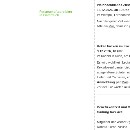
Weihnachtliches Z
16.12.2026, ab 19 Uhr
Patenschaftsprojekte
im Westpol, Lerchenfeld
in Österreich
Nach längerer Zeit wie
bitte ein
Mail
, damit ich
Kekse backen im Ko
9.12.2026, 18 Uhr
im Kochklub Kühn, am 
Es wird wohl kein Lebk
Keksdosen! Lauter Lieb
ausgefallene Zutaten nöt
Hofer und Co bieten, k
Anmeldung per
Mail
u
vor der Tür warten mü
Benefizkonzert und V
Bildung für Lacs
Mitglieder der Wiener 
Renate Turon, Violine