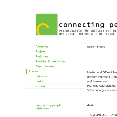
Aktuelles
>
home
presse
Projekt
PatInnen
Porträts Jugendlicher
Finanzierung
Presse
Medien und Öffentlichk
Literatur
großem Interesse. Darau
Links
und Fernsehen.
Hier eine Übersicht der
Kontakt
Vollversion gelesen we
2013
connecting people
Initiativen
•
Augustin
, 336 - 02/2