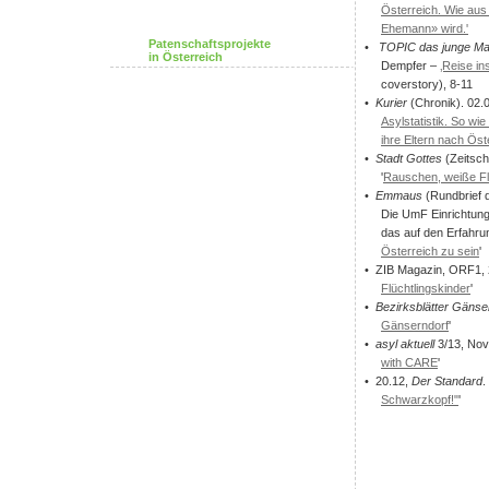
Österreich. Wie aus
Ehemann» wird.'
Patenschaftsprojekte
•
TOPIC das junge Ma
in Österreich
Dempfer –
‚Reise in
coverstory), 8-11
•
Kurier
(Chronik). 02.
Asylstatistik. So wi
ihre Eltern nach Öste
•
Stadt Gottes
(Zeitsch
'
Rauschen, weiße F
•
Emmaus
(Rundbrief d
Die UmF Einrichtun
das auf den Erfahrun
Österreich zu sein
'
• ZIB Magazin, ORF1, 23
Flüchtlingskinder
'
•
Bezirksblätter Gänse
Gänserndorf
'
•
asyl aktuell
3/13, Nov
with CARE
'
• 20.12,
Der Standard
.
Schwarzkopf!"
'