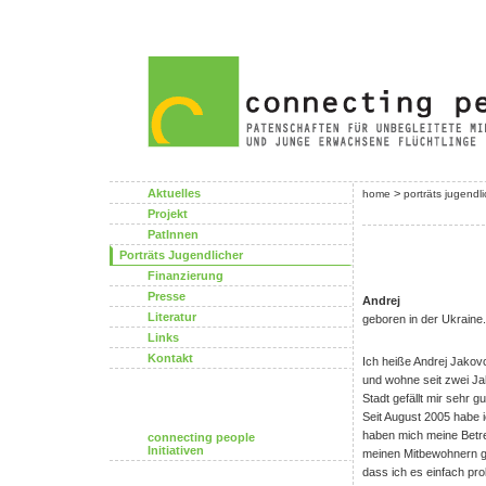
Aktuelles
>
home
porträts jugendl
Projekt
PatInnen
Porträts Jugendlicher
Finanzierung
Presse
Andrej
Literatur
geboren in der Ukraine.
Links
Kontakt
Ich heiße Andrej Jakov
und wohne seit zwei Jah
Stadt gefällt mir sehr g
Seit August 2005 habe i
haben mich meine Betre
connecting people
Initiativen
meinen Mitbewohnern ge
dass ich es einfach prob