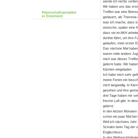
werde ich nichts verlier
Wir haben uns das erst
Treffen war eine Betreu
Patenschaftsprojekte
in Österreich
gedauert, als Theresia 
was ich mache, dass ic
wünsche, später eine H
dass sie im AKH arbeit
dorthin fährt, um ihre F
gelaufen, mein erster E
Das nächste Mal haben 
waren viele andere Jug
mich war dieses Treffe
gelernt hatte. Wir habe
Kärnten eingeladen.
Ich habe mich sehr gefr
meine Ferien ein bissch
mich langweilig. In Kä
gesehen und ihre geme
drei Tage haben mir seh
frische Luft gibt. In d
gelernt.
In den letzten Monaten 
schon ein paar Mal bei
Weil ich nächstes Jahr 
Schulen beim Tag der o
Englischkurs.
In den Weihnachtsferien